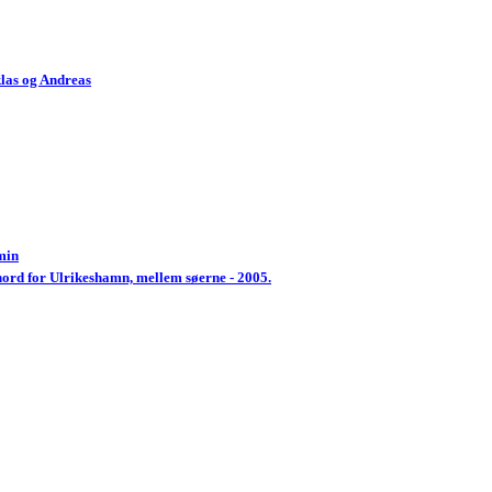
las og Andreas
min
nord for Ulrikeshamn, mellem søerne - 2005.