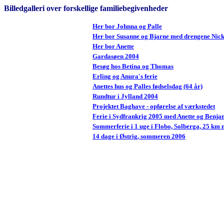
Billedgalleri over forskellige familiebegivenheder
Her bor Johnna og Palle
Her bor Susanne og Bjarne med drengene Nick
Her bor Anette
Gardasøen 2004
Besøg hos Betina og Thomas
Erling og Anura's ferie
Anettes hus og Palles fødselsdag (64 år)
Rundtur i Jylland 2004
Projektet Baghave - opførelse af værkstedet
Ferie i Sydfrankrig 2005 med Anette og Benja
Sommerferie i 1 uge i Flobo, Solberga, 25 km 
14 dage i Østrig, sommeren 2006